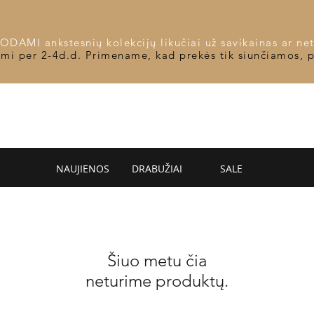
DAMI ankstesnių kolekcijų likučiai už savikainas ar net
omi per 2-4d.d. Primename, kad prekės tik siunčiamos, 
NAUJIENOS
DRABUŽIAI
SALE
Šiuo metu čia
neturime produktų.