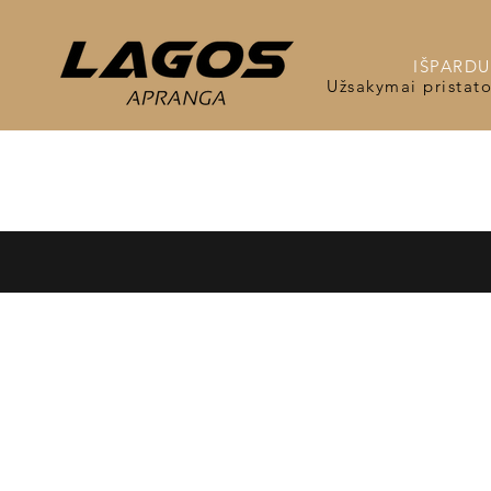
IŠPARDUO
Užsakymai pristat