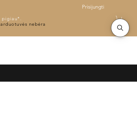
Prisijungti
 pigiau*.
parduotuvės nebėra