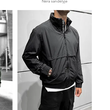
Nėra sandėlyje
ina