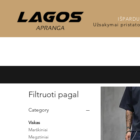
IŠPARDUO
Užsakymai pristat
Filtruoti pagal
Category
Viskas
Marškiniai
Megztiniai