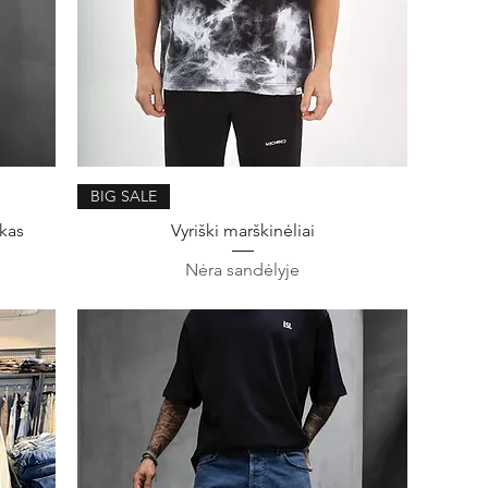
Greita peržiūra
BIG SALE
rkas
Vyriški marškinėliai
Nėra sandėlyje
ina