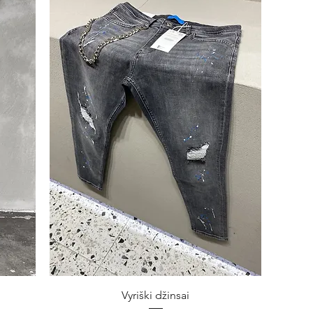
Greita peržiūra
Vyriški džinsai