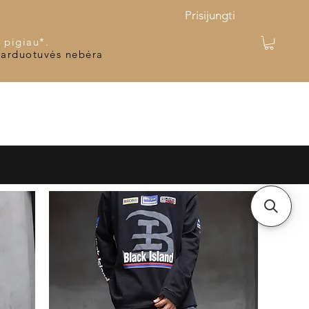
Prisijungti
 pigiau*.
parduotuvės nebėra