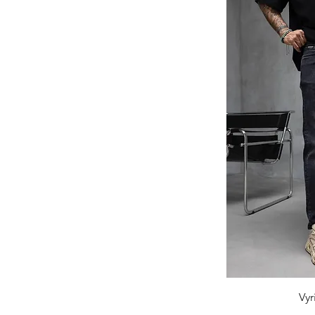
Gre
Vyr