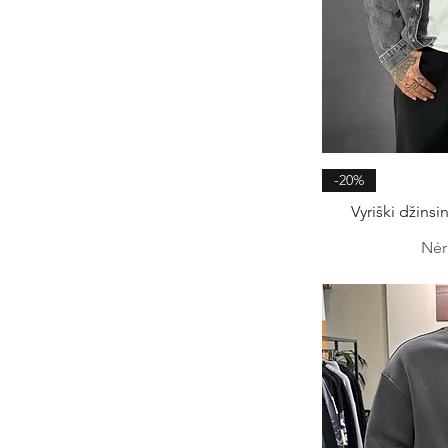
Gre
-20%
Vyriški džinsi
Nėr