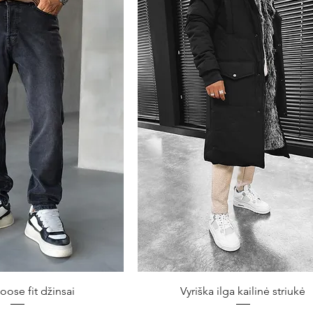
ita peržiūra
Greita peržiūra
Loose fit džinsai
Vyriška ilga kailinė striukė