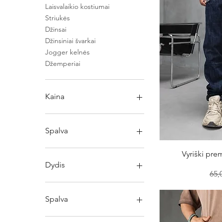
Laisvalaikio kostiumai
Striukės
Džinsai
Džinsiniai švarkai
Jogger kelnės
Džemperiai
Kaina
5 €
55 €
Spalva
Gre
Vyriški pre
Dydis
Įpr
65,
28
29
Spalva
30
31
30