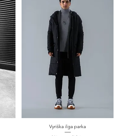
Greita peržiūra
Vyriška ilga parka