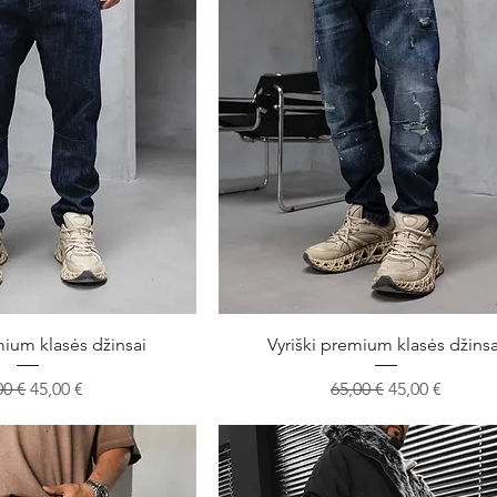
ita peržiūra
Greita peržiūra
mium klasės džinsai
Vyriški premium klasės džinsa
astinė kaina
Pardavimo kaina
Įprastinė kaina
Pardavimo ka
00 €
45,00 €
65,00 €
45,00 €