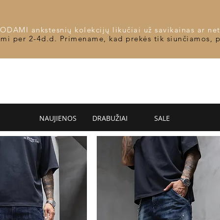
DAMI ankstesnių kolekcijų likučiai už savikainas ar net
omi per 2-4d.d. Primename, kad prekės tik siunčiamos, 
NAUJIENOS
DRABUŽIAI
SALE