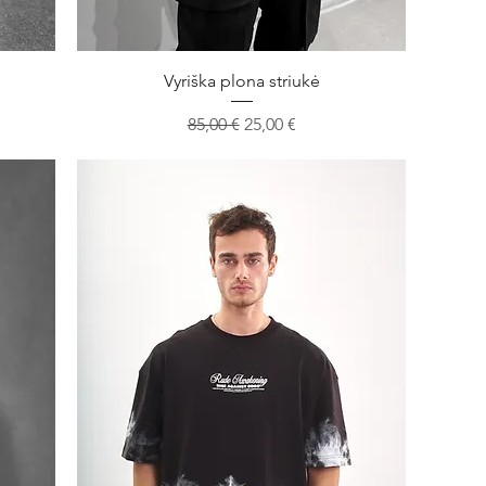
Greita peržiūra
Vyriška plona striukė
ina
Įprastinė kaina
Pardavimo kaina
85,00 €
25,00 €