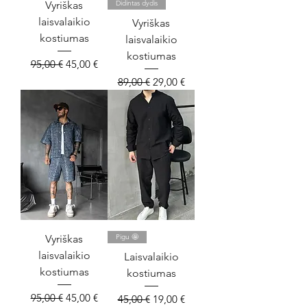
Vyriškas
Didintas dydis
laisvalaikio
Vyriškas
kostiumas
laisvalaikio
kostiumas
Įprastinė kaina
Pardavimo kaina
95,00 €
45,00 €
Įprastinė kaina
Pardavimo kaina
89,00 €
29,00 €
Vyriškas
Pigu 🤩
laisvalaikio
Laisvalaikio
kostiumas
kostiumas
Įprastinė kaina
Pardavimo kaina
95,00 €
45,00 €
Įprastinė kaina
Pardavimo kaina
45,00 €
19,00 €