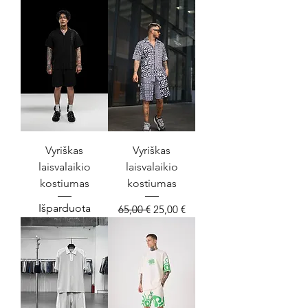
Vyriškas
Vyriškas
laisvalaikio
laisvalaikio
kostiumas
kostiumas
Išparduota
Įprastinė kaina
Pardavimo kaina
65,00 €
25,00 €