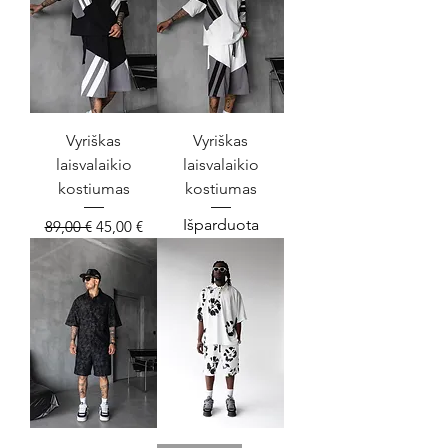
Vyriškas
Vyriškas
laisvalaikio
laisvalaikio
kostiumas
kostiumas
Išparduota
Įprastinė kaina
Pardavimo kaina
89,00 €
45,00 €