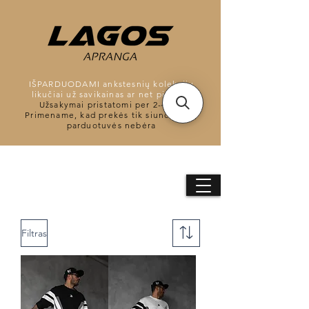
IŠPARDUODAMI ankstesnių kolekcijų
likučiai už savikainas ar net pigiau*.
Užsakymai pristatomi per 2-4d.d.
Primename, kad prekės tik siunčiamos,
parduotuvės nebėra
Filtras