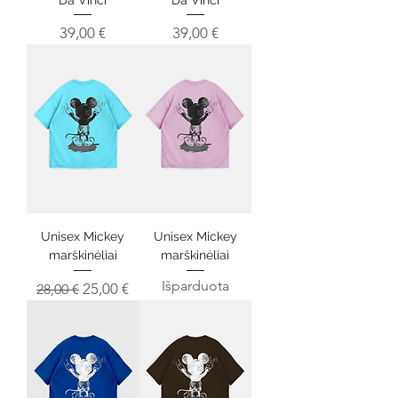
Kaina
Kaina
39,00 €
39,00 €
Unisex Mickey
Unisex Mickey
marškinėliai
marškinėliai
Išparduota
Įprastinė kaina
Pardavimo kaina
25,00 €
28,00 €