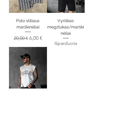
Polo stiliaus
Vyriškas
marškinėliai
megztukas/marški
nėliai
Įprastinė kaina
Pardavimo kaina
6,00 €
20,00 €
Išparduota
Vyriški marškinėliai
Išparduota