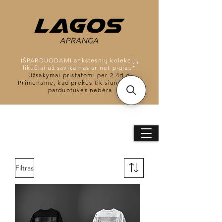
IŠPARDUODAMI ankstesnių kolekcijų
likučiai už savikainas ar net pigiau*.
Užsakymai pristatomi per 2-4d.d.
Primename, kad prekės tik siunčiamos,
parduotuvės nebėra
Filtras