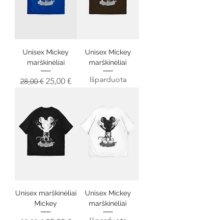
Unisex Mickey
Unisex Mickey
marškinėliai
marškinėliai
Išparduota
Įprastinė kaina
Pardavimo kaina
25,00 €
28,00 €
Unisex marškinėliai
Unisex Mickey
Mickey
marškinėliai