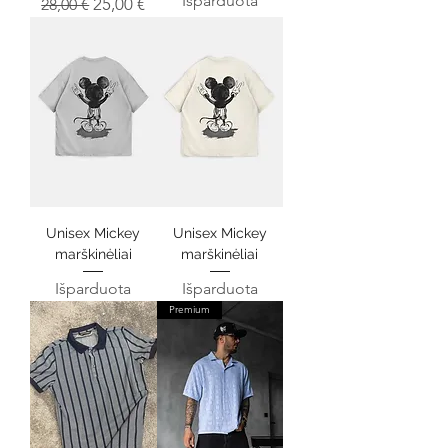
Išparduota
Įprastinė kaina
Pardavimo kaina
25,00 €
28,00 €
Unisex Mickey
Unisex Mickey
marškinėliai
marškinėliai
Išparduota
Išparduota
Premium