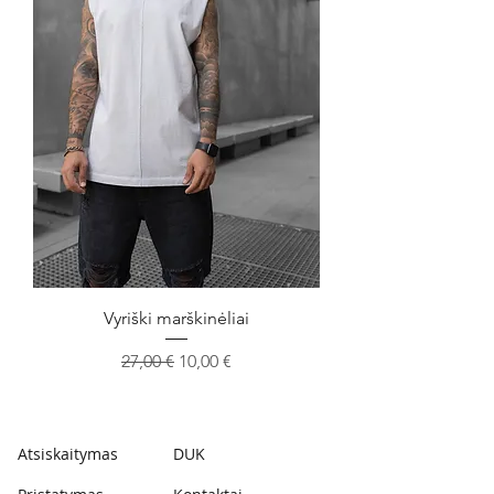
Vyriški marškinėliai
Įprastinė kaina
Pardavimo kaina
27,00 €
10,00 €
Atsiskaitymas
DUK