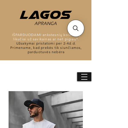
IŠPARDUODAMI ankstesnių kolekcijų
likučiai už savikainas ar net pigiau*.
Užsakymai pristatomi per 2-4d.d.
Primename, kad prekės tik siunčiamos,
parduotuvės nebėra