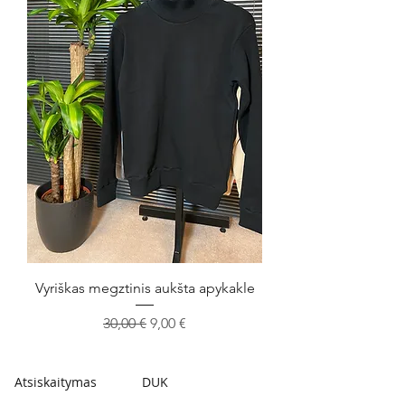
Vyriškas megztinis aukšta apykakle
Įprastinė kaina
Pardavimo kaina
30,00 €
9,00 €
Atsiskaitymas
DUK