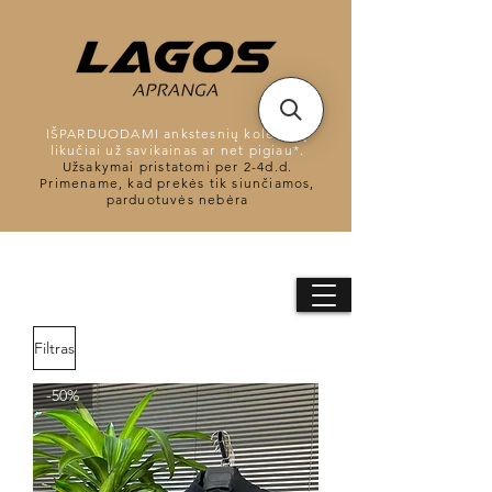
IŠPARDUODAMI ankstesnių kolekcijų
likučiai už savikainas ar net pigiau*.
Užsakymai pristatomi per 2-4d.d.
Primename, kad prekės tik siunčiamos,
parduotuvės nebėra
Filtras
-50%