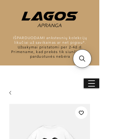
IŠPARDUODAMI ankstesnių kolekcijų
likučiai už savikainas ar net pigiau*.
Užsakymai pristatomi per 2-4d.d.
Primename, kad prekės tik siunčiamos,
parduotuvės nebėra