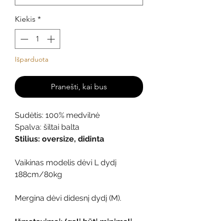
Kiekis
*
Išparduota
Pranešti, kai bus
Sudėtis: 100% medvilnė
Spalva: šiltai balta
Stilius: oversize, didinta
Vaikinas modelis dėvi L dydį
188cm/80kg
Mergina dėvi didesnį dydį (M).