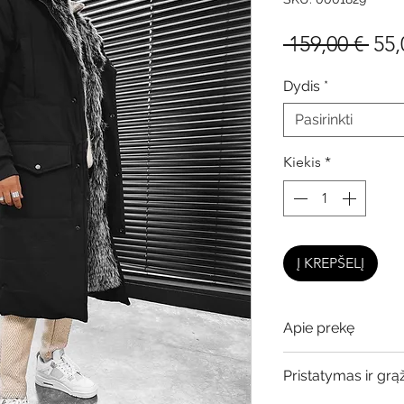
Įpr
 159,00 € 
55,
kai
Dydis
*
Pasirinkti
Kiekis
*
Į KREPŠELĮ
Apie prekę
Dydžiai atitinka.
Pristatymas ir grą
Dvejojate dėl dydži
arba į
facebook
, pa