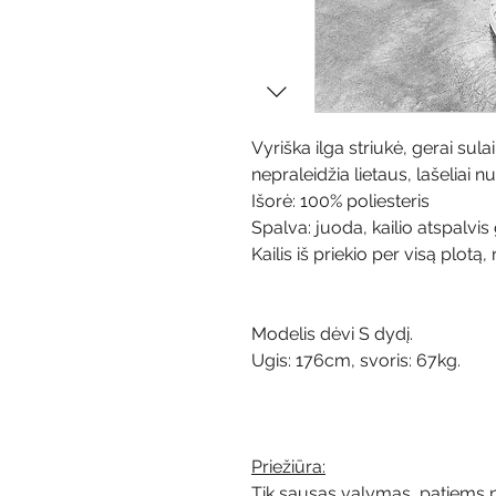
Vyriška ilga striukė, gerai sul
nepraleidžia lietaus, lašeliai n
Išorė: 100% poliesteris
Spalva: juoda, kailio atspalvis g
Kailis iš priekio per visą plotą
Modelis dėvi S dydį.
Ugis: 176cm, svoris: 67kg.
Priežiūra:
Tik sausas valymas, patiems ne