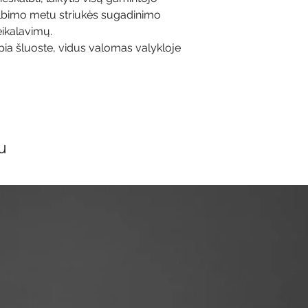
albimo metu striukės sugadinimo
eikalavimų.
ia šluoste, vidus valomas valykloje
u