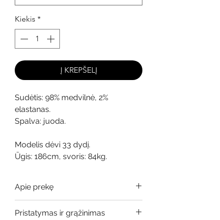
Kiekis
*
Į KREPŠELĮ
Sudėtis: 98% medvilnė, 2%
elastanas.
Spalva: juoda.
Modelis dėvi 33 dydį.
Ūgis: 186cm, svoris: 84kg.
Apie prekę
Dydžiai atitinka.
Pristatymas ir grąžinimas
Dvejojate dėl dydžio? Parašykite