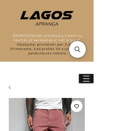
IŠPARDUODAMI ankstesnių kolekcijų
likučiai už savikainas ar net pigiau*.
Užsakymai pristatomi per 2-4d.d.
Primename, kad prekės tik siunčiamos,
parduotuvės nebėra