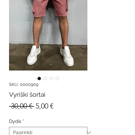
SKU: 0000909
Vyriški šortai
Įprastinė
Pardavimo
 30,00 € 
5,00 €
kaina
kaina
Dydis
*