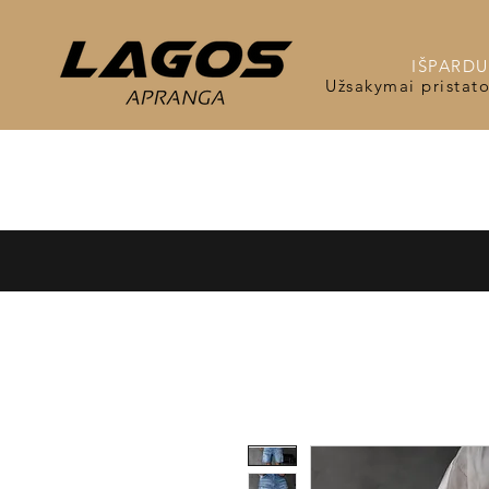
IŠPARDUO
Užsakymai pristat