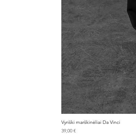
Vyriški marškinėliai Da Vinci
Kaina
39,00 €