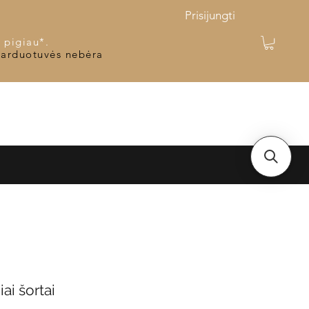
Prisijungti
 pigiau*.
parduotuvės nebėra
iai šortai