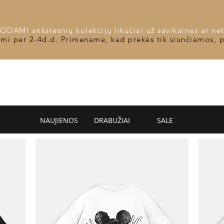
DAMI ankstesnių kolekcijų likučiai už savikainas ar net
omi per 2-4d.d. Primename, kad prekės tik siunčiamos, 
NAUJIENOS
DRABUŽIAI
SALE