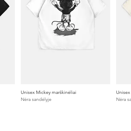
Greita peržiūra
Unisex Mickey marškinėliai
Unisex
Nėra sandėlyje
Nėra s