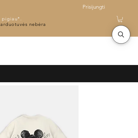
Prisijungti
 pigiau*.
parduotuvės nebėra