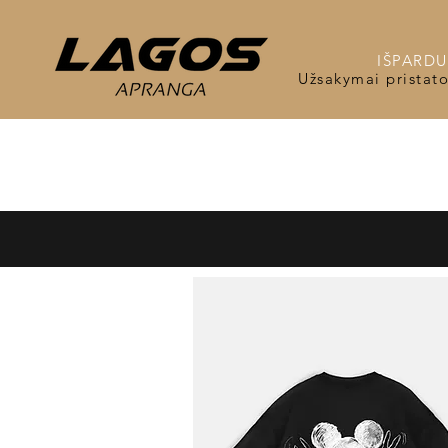
IŠPARDUO
Užsakymai pristat