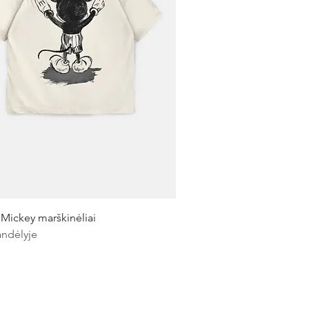
Greita peržiūra
 Mickey marškinėliai
andėlyje